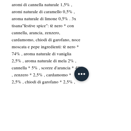
aromi di cannella naturale 1,5% ,
aromi naturale di caramello 0,5% ,
aroma naturale di limone 0,5% . 3x
tisana"festive spice": tè nero * con
cannella, arancia, zenzero,
cardamomo, chiodi di garofano, noce
moscata e pepe ingredienti: tè nero *
74% , aroma naturale di vaniglia
2,5% , aroma naturale di mela 2% ,
cannella * 5% , scorze d'arancia * 4%
, zenzero * 2,5% , cardamomo *
2,5% , chiodi di garofano * 2,5% ,
noce moscata * 2,5% , pepe * 2,5% .
3x tisana "happy holiday":tè verde *
con cannella, melograno, zenzero,
cardamomo, chiodi di garofano, noce
moscata e pepe ingredienti: tè verde *
83% , cannella * 3,5% , melograno *
2% , zenzero * 1,5% , cardamomo *